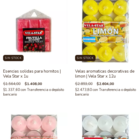
SIN STOCK
SIN STOCK
Esencias solidas para hornitos |
Velas aromaticas decorativas de
Vela Star x 1u
limon | Vela Star x 12u
$1.564,00
$1.408,00
$2.893,00
$2.604,00
$1.337,60
con
Transferencia o depósito
$2.473,80
con
Transferencia o depósito
bancario
bancario