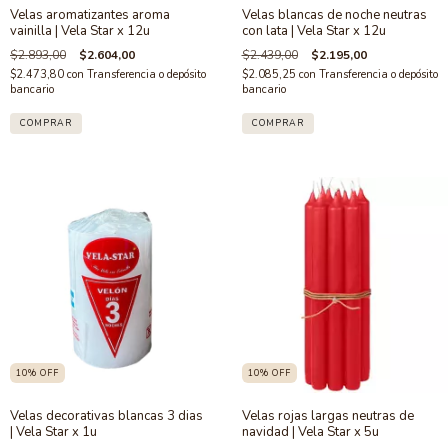
Velas aromatizantes aroma
Velas blancas de noche neutras
vainilla | Vela Star x 12u
con lata | Vela Star x 12u
$2.893,00
$2.604,00
$2.439,00
$2.195,00
$2.473,80
con
Transferencia o depósito
$2.085,25
con
Transferencia o depósito
bancario
bancario
10
%
OFF
10
%
OFF
Velas decorativas blancas 3 dias
Velas rojas largas neutras de
| Vela Star x 1u
navidad | Vela Star x 5u