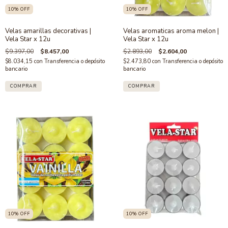
10
%
OFF
10
%
OFF
Velas amarillas decorativas |
Velas aromaticas aroma melon |
Vela Star x 12u
Vela Star x 12u
$9.397,00
$8.457,00
$2.893,00
$2.604,00
$8.034,15
con
Transferencia o depósito
$2.473,80
con
Transferencia o depósito
bancario
bancario
10
%
OFF
10
%
OFF