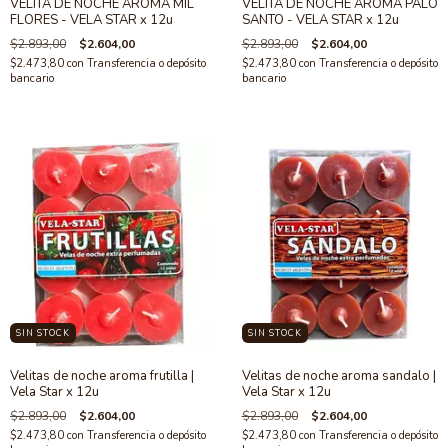
VELITA DE NOCHE AROMA MIL
VELITA DE NOCHE AROMA PALO
FLORES - VELA STAR x 12u
SANTO - VELA STAR x 12u
$2.893,00
$2.604,00
$2.893,00
$2.604,00
$2.473,80
con
Transferencia o depósito
$2.473,80
con
Transferencia o depósito
bancario
bancario
SIN STOCK
SIN STOCK
Velitas de noche aroma frutilla |
Velitas de noche aroma sandalo |
Vela Star x 12u
Vela Star x 12u
$2.893,00
$2.604,00
$2.893,00
$2.604,00
$2.473,80
con
Transferencia o depósito
$2.473,80
con
Transferencia o depósito