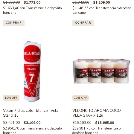
$1.969,00
$1.772,00
$1.343,00
$1.209,00
$1.683,40
con
Transferencia o depósito
$1.148,55
con
Transferencia o depósito
bancario
bancario
10
%
OFF
10
%
OFF
Velon 7 dias color blanco | Vela
VELONCITO AROMA COCO -
Star x 1u
VELA STAR x 12u
$3.451,00
$3.106,00
$15.183,00
$13.665,00
$2.950,70
con
Transferencia o depósito
$12.981,75
con
Transferencia o
bancario
depósito bancario