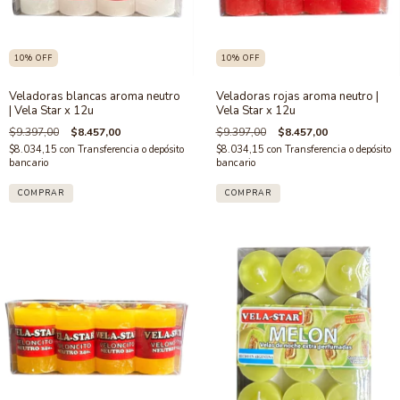
10
%
OFF
10
%
OFF
Veladoras blancas aroma neutro
Veladoras rojas aroma neutro |
| Vela Star x 12u
Vela Star x 12u
$9.397,00
$8.457,00
$9.397,00
$8.457,00
$8.034,15
con
Transferencia o depósito
$8.034,15
con
Transferencia o depósito
bancario
bancario