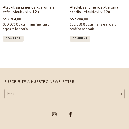
Alaukik sahumerios xl aroma a
Alaukik sahumerios xl aroma
cafe | Alaukik xl x 12u
sandia | Alaukik xl x 12u
$52.704,00
$52.704,00
$50.068,80
con
Transferencia o
$50.068,80
con
Transferencia o
depósito bancario
depósito bancario
SUSCRIBITE A NUESTRO NEWSLETTER