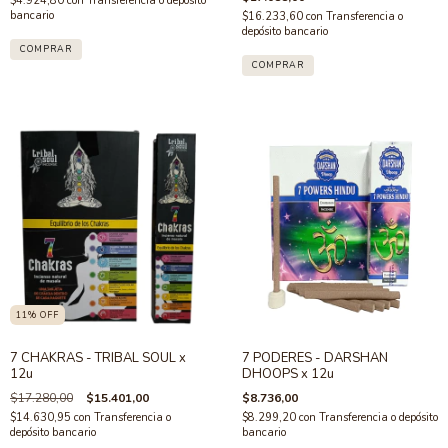
$4.924,80
con
Transferencia o depósito
bancario
$16.233,60
con
Transferencia o
depósito bancario
11
%
OFF
7 CHAKRAS - TRIBAL SOUL x
7 PODERES - DARSHAN
12u
DHOOPS x 12u
$17.280,00
$15.401,00
$8.736,00
$14.630,95
con
Transferencia o
$8.299,20
con
Transferencia o depósito
depósito bancario
bancario