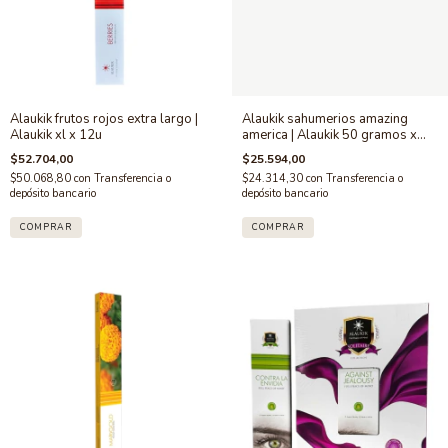
Alaukik frutos rojos extra largo |
Alaukik sahumerios amazing
Alaukik xl x 12u
america | Alaukik 50 gramos x
12u
$52.704,00
$25.594,00
$50.068,80
con
Transferencia o
$24.314,30
con
Transferencia o
depósito bancario
depósito bancario