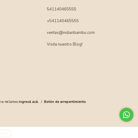
541140465555
+541140465555
ventas@indianbambu.com
Visita nuestro Blog!
ara reclamos
ingresá acá.
/
Botón de arrepentimiento
NDIDO