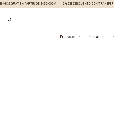
IS A PARTIR DE $450.000 //
5% DE DESCUENTO CON TRANSFERENCIA //
Productos
Marcas