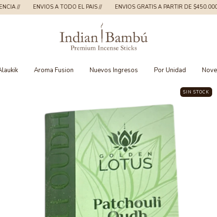
ENVIOS A TODO EL PAIS //
ENVIOS GRATIS A PARTIR DE $450.000 //
5% D
Alaukik
Aroma Fusion
Nuevos Ingresos
Por Unidad
Nove
SIN STOCK